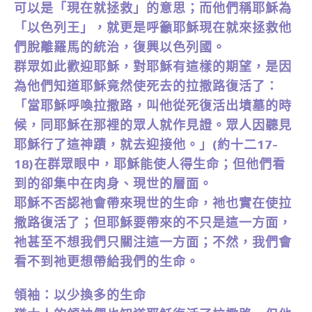
可以是「現在就拯救」的意思；而他們稱耶穌為
「以色列王」，就更是呼籲耶穌現在就來拯救他
們脫離羅馬的統治，復興以色列國。
群眾如此歡迎耶穌，對耶穌有這樣的期望，是因
為他們知道耶穌竟然使死去的拉撒路復活了：
「當耶穌呼喚拉撒路，叫他從死復活出墳墓的時
候，同耶穌在那裡的眾人就作見證。眾人因聽見
耶穌行了這神蹟，就去迎接他。」(約十二17-
18)在群眾眼中，耶穌能使人得生命；但他們看
到的卻集中在肉身、現世的層面。
耶穌不否認祂會帶來現世的生命，祂也實在使拉
撒路復活了；但耶穌要帶來的不只是這一方面，
祂甚至不想我們只關注這一方面；不然，我們會
看不到祂更想帶給我們的生命。
領袖：以少換多的生命