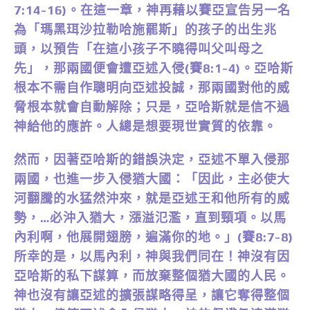
7:14-16)。在這一章，神再藉以賽亞宣告另一名
為「瑪黑珥沙拉勒哈施罷斯」的孩子的出生兆
頭，以預告「在這小孩子不曉得叫父叫母之
先」，那兩國便會遭亞述入侵(賽8:1-4)。亞哈斯
根本不需自作聰明向亞述投誠，那兩國對他的威
脅根本就會自動解除；只是，亞哈斯就是信不過
神給他的應許。人總是想要現世實質的依靠。
然而，因著亞哈斯的錯誤決定，亞述不單入侵那
兩國，也進一步入侵猶大國：「因此，主必使大
河翻騰的水猛然沖來，就是亞述王和他所有的威
勢，…必沖入猶大，漲溢氾濫，直到頸項。以馬
內利啊，他展開翅膀，遍滿你的地。」(賽8:7-8)
所幸的是，以馬內利，神與我們同在！神沒有因
亞哈斯的私下謀算，而放棄整個猶大國的人民。
神也沒有讓亞述的擴張謀略得呈，讓它奪得整個