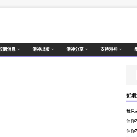
校園消息
港神出版
港神分享
支持港神
近期
我見
信仰不
信仰不