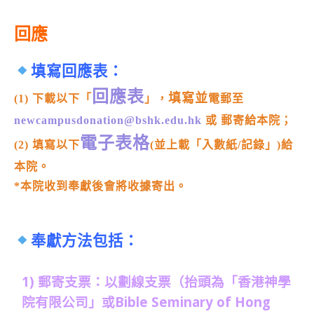
回應
填寫回應表：
回應表
填寫並
(1) 下載以下「
」，
電郵至
newcampusdonation@bshk.edu.hk
或 郵寄給本院；
電子表格
(2) 填寫以下
(並上載「入數紙/記錄」)給
本院。
*本院收到奉獻後會將收據寄出。
奉獻方法包括：
1) 郵寄支票：以劃線支票（抬頭為「香港神學
院有限公司」或Bible Seminary of Hong