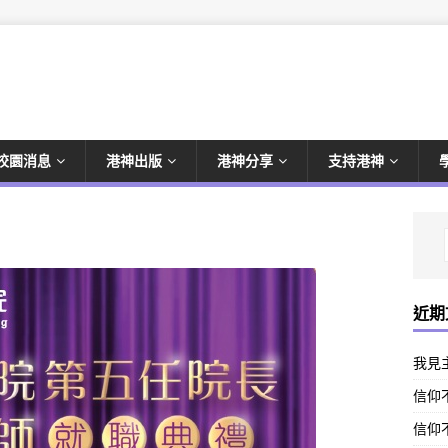
校園消息
港神出版
港神分享
支持港神
近期
我見
信仰不
信仰不